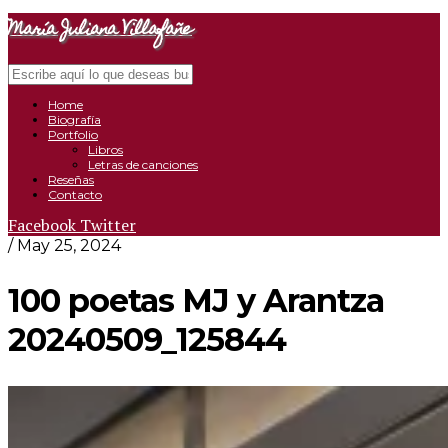
María Juliana Villafañe
Search
Close
Navigation
Home
Biografía
Portfolio
Libros
Letras de canciones
Reseñas
Contacto
Facebook
Twitter
/ May 25, 2024
100 poetas MJ y Arantza
20240509_125844