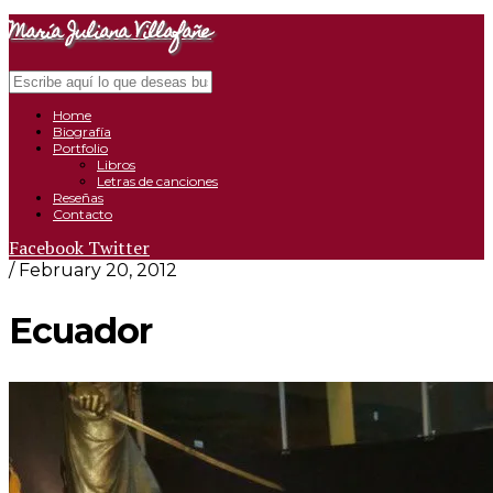
María Juliana Villafañe
Search
Close
Navigation
Home
Biografía
Portfolio
Libros
Letras de canciones
Reseñas
Contacto
Facebook
Twitter
/ February 20, 2012
Ecuador