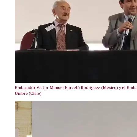
Embajador Victor Manuel Barceló Rodriguez (México) y el Emb
Umbre (Chile)