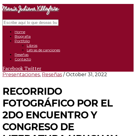
María Juliana Villafañe
Search
Close
Navigation
Home
Biografía
Portfolio
Libros
Letras de canciones
Reseñas
Contacto
Facebook
Twitter
Presentaciones
,
Reseñas
/ October 31, 2022
RECORRIDO
FOTOGRÁFICO POR EL
2DO ENCUENTRO Y
CONGRESO DE