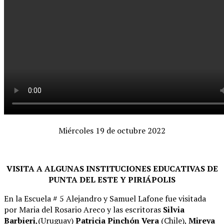
Miércoles 19 de octubre 2022
VISITA A ALGUNAS INSTITUCIONES EDUCATIVAS DE
PUNTA DEL ESTE Y PIRIÁPOLIS
En la Escuela # 5 Alejandro y Samuel Lafone fue visitada
por Maria del Rosario Areco y las escritoras
Silvia
Barbieri
,(Uruguay)
Patricia Pinchón Vera
(Chile),
Mireya