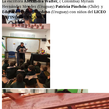
La escritora
Alexandra Walter,
( Colombia) Myriam
Hernández Méndez (Uruguay)
Patricia Pinchón
(Chile) y
Edurardo Vecino Cardoso
(Uruguay) con niños del
LICEO
LATINOAMERICANO.
Cecilia Bonilla y Eduardo
Vecino Cardoso.
Alexandra Walter