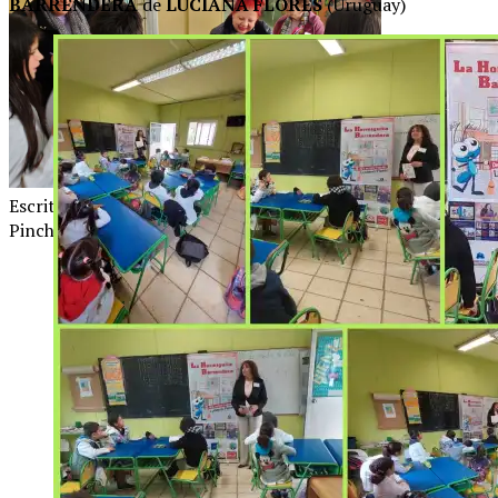
BARRENDERA
de
LUCIANA FLORES
(Uruguay)
Escritoras Ma. del Rosario Areco, Patricia
Pinchón y Mireya Betancourt