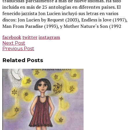
traducidas parcialmente a más de nueve idiomas. Ha sido
incluida en más de 25 antologías en diferentes países. El
fenecido jazzista Jon Lucien incluyó sus letras en varios
discos: Jon Lucien by Request (2003), Endless is love (1997),
Man From Paradise (1993), y Mother Nature´s Son (1992
facebook
twitter
instagram
Post
Next Post
Previous Post
navigation
Related Posts