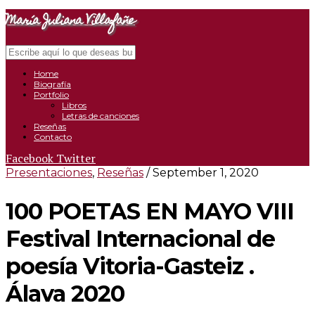
María Juliana Villafañe
Search
Close
Navigation
Home
Biografía
Portfolio
Libros
Letras de canciones
Reseñas
Contacto
Facebook
Twitter
Presentaciones
,
Reseñas
/ September 1, 2020
100 POETAS EN MAYO VIII
Festival Internacional de
poesía Vitoria-Gasteiz .
Álava 2020