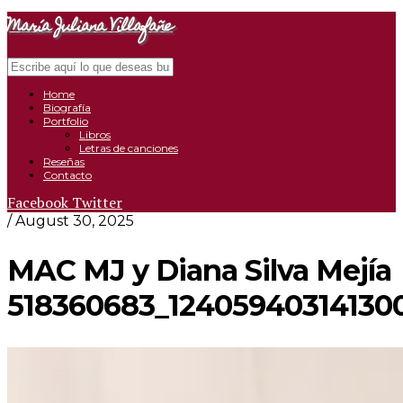
María Juliana Villafañe
Search
Close
Navigation
Home
Biografía
Portfolio
Libros
Letras de canciones
Reseñas
Contacto
Facebook
Twitter
/ August 30, 2025
MAC MJ y Diana Silva Mejía
518360683_12405940314130