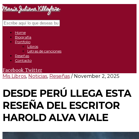
María Juliana Villafañe
Search
Close
Navigation
Home
Biografía
Portfolio
Libros
Letras de canciones
Reseñas
Contacto
Facebook
Twitter
Mis Libros
,
Noticias
,
Reseñas
/ November 2, 2025
DESDE PERÚ LLEGA ESTA
RESEÑA DEL ESCRITOR
HAROLD ALVA VIALE